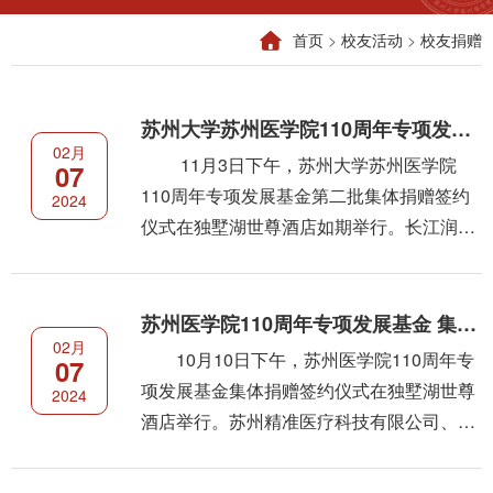
首页
>
校友活动
>
校友捐赠
苏州大学苏州医学院110周年专项发展基金第二批集体捐赠签约仪式...
02月
11月3日下午，苏州大学苏州医学院
07
110周年专项发展基金第二批集体捐赠签约
2024
仪式在独墅湖世尊酒店如期举行。长江润发
健康产业股份有限公司、苏州永鼎医院有限
公司、苏州明基友达基金会、石药控股集团
有限公司、华润博雅生物制药集团股份有限
苏州医学院110周年专项发展基金 集体捐赠签约仪式顺利举行
02月
公司、苏州口腔医院有限公司、苏州理想眼
10月10日下午，苏州医学院110周年专
07
科医院有限公司、昆山市第
项发展基金集体捐赠签约仪式在独墅湖世尊
2024
酒店举行。苏州精准医疗科技有限公司、江
苏博美达生命科学有限公司、深圳市康哲药
业有限公司、苏州中化药品工业有限公司四