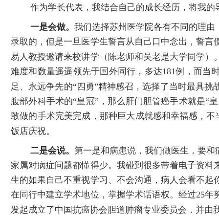
作为学长代表，我结合自己的成长经历，将我的
一是会做。
我们选择苏州医学院各有不同的理由
录取的，但是一旦医学生誓言从自己口中念出，誓言
易人教授邀请来校讲学（陈老师和吴老是大学同学）
难度和数量遥遥领先于国外同行，多达
181
例，而当
足、永远争先的“四勇”精神感召，选择了当时最具
腹部外科手术的“皇冠”，那么肝门胆管癌手术就是“皇
敢做的手术完美完成，那种巨大成就感和幸福感，不
饭店庆祝。
二是会说。
第一是和病患说，我们做医生，要和
家属对病症问题都懂得少。我碰到很多带着电子资料
生的如果自己不重视学习、不会沟通，病人会看不起
在同行中建立学术地位，掌握学术话语权。经过
25
年
发起成立了中国抗癌协会胆道肿瘤专业委员会，并由