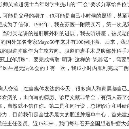
导师吴孟超院士当年对学生提出的“三会”要求分享给各位
，可能是父母的期许，也可能是自己小时候的愿望，甚至
便成为了信仰。
1984
年，我在苏医一附院实习，第一次见
。当时吴老讲的是肝脏外科的进展，我去听讲座，被吴老
时的国外知名专家
Mayo50
年来才有
100
例肝癌。后来，我
挑战的胆道肿瘤作为主攻方向。胆道肿瘤手术是腹部外科手
冠上的明珠”。要完成摘取“明珠”这样的“瓷器活”，需
当医生是无法体会的！有一次，我
12
小时内顺利完成三例
病人交流，在自媒体发达的今天，很多病人和家属都自己
来看病的，里面写的病历、诊疗文献非常全，有病人甚至
你，自然就不信任你。第二是和同行说，总结诊疗和科研
努力，目前我们是全世界最大的胆道肿瘤单中心，首先建
我任主任委员。近
15
年来，我们每年召开全国胆道肿瘤大