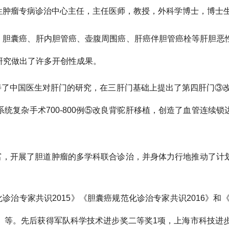
性肿瘤专病诊治中心主任，主任医师，教授，外科学博士，博士
、胆囊癌、肝内胆管癌、壶腹周围癌、肝癌伴胆管癌栓等肝胆恶
研究做出了许多开创性成果。
善了中国医生对肝门的研究，在三肝门基础上提出了第四肝门
③
系统复杂手术
700-800
例
⑤
改良背驼肝移植，创造了血管连续锁
富，开展了胆道肿瘤的多学科联合诊治，并身体力行地推动了计
化诊治专家共识
2015
》《胆囊癌规范化诊治专家共识
2016
》和
》等。先后获得军队科学技术进步奖二等奖
1
项，上海市科技进