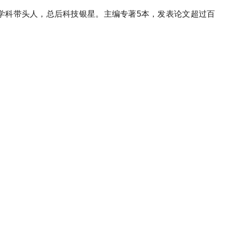
学科带头人，总后科技银星。主编专著
5
本，发表论文超过百