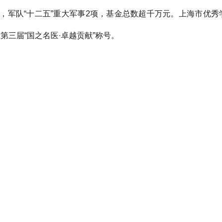
，军队“十二五”
重大军事
2
项，基金总数超千万元。上海市优秀
及第三届
“
国之名医·卓越贡献
”
称号。