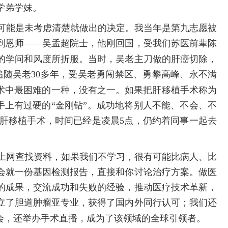
学弟学妹。
可能是未考虑清楚就做出的决定。我当年是第九志愿被
到恩师——吴孟超院士，他刚回国，受我们苏医前辈陈
的学问和风度所折服。当时，吴老主刀做的肝癌切除，
追随吴老
30
多年，受吴老勇闯禁区、勇攀高峰、永不满
术中最困难的一种，没有之一。如果把肝移植手术称为
要手上有过硬的“金刚钻”。成功地将别人不能、不会、不
肝移植手术，时间已经是凌晨
5
点，仍约着同事一起去
上网查找资料，如果我们不学习，很有可能比病人、比
会就一份基因检测报告，直接和你讨论治疗方案。做医
的成果，交流成功和失败的经验，推动医疗技术革新，
立了胆道肿瘤亚专业，获得了国内外同行认可；我们还
会，还举办手术直播，成为了该领域的全球引领者。