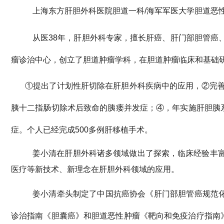
上海东方肝胆外科医院胆道一科
/
海军军医大学胆道恶
从医
38
年，肝胆外科专家，擅长肝癌、肝门部胆管癌
瘤诊治中心，创立了胆道肿瘤学科，在胆道肿瘤临床和基础
①
提出了计划性肝切除在肝胆外科疾病中的应用，
②
完
胰十二指肠切除术后致命的胰瘘并发症；
④
，年实施肝胆胰
症。个人已经完成
5
00
多例肝移植手术。
姜小清在肝胆外科诸多领域做出了探索，临床经验丰
医疗等新技术、新理念在肝胆外科领域的应用。
姜小清牵头制定了中国抗癌协会《肝门部胆管癌规范
诊治指南《胆囊癌》和胆道恶性肿瘤《靶向和免疫治疗指南