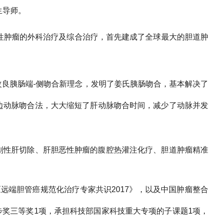
生导师。
性肿瘤的外科治疗及综合治疗，首先建成了全球最大的胆道肿
改良胰肠端
-
侧吻合新理念，发明了姜氏胰肠吻合，基本解决了
边动脉吻合法，大大缩短了肝动脉吻合时间，减少了动脉并发
划性肝切除、肝胆恶性肿瘤的腹腔热灌注化疗、胆道肿瘤精准
《远端胆管癌规范化治疗专家共识
2017
》，以及中国肿瘤整合
步奖三等奖
1
项，承担科技部国家科技重大专项的子课题
1
项，